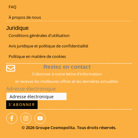
FAQ
À propos de nous
Juridique
Conditions générales d'utilisation
Avis juridique et politique de confidentialité
Politique en matière de cookies
Restez en contact
S'abonner à notre lettre d'information
et recevez les meilleures offres et les dernières actualités.
Adresse électronique
S'ABONNER
F
I
Y
a
n
o
c
s
u
©
2026
Groupe Cosmopolita. Tous droits réservés.
e
t
t
b
a
u