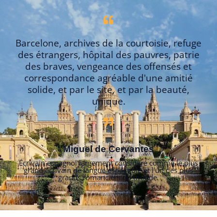
Barcelone, archives de la courtoisie, refuge
des étrangers, hôpital des pauvres, patrie
des braves, vengeance des offensés et
correspondance agréable d'une amitié
solide, et par le site, et par la beauté,
unique.
Miguel de Cervantes
Écrivain espagnol largement considéré comme le plus
grand écrivain de langue espagnole et l'un des plus
grands romanciers du monde.