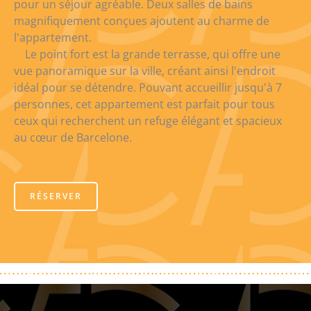
pour un séjour agréable. Deux salles de bains
magnifiquement conçues ajoutent au charme de
l'appartement.
Le point fort est la grande terrasse, qui offre une
vue panoramique sur la ville, créant ainsi l'endroit
idéal pour se détendre. Pouvant accueillir jusqu'à 7
personnes, cet appartement est parfait pour tous
ceux qui recherchent un refuge élégant et spacieux
au cœur de Barcelone.
RÉSERVER