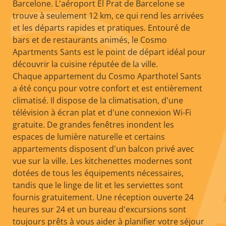
Barcelone. L'aéroport El Prat de Barcelone se
trouve à seulement 12 km, ce qui rend les arrivées
et les départs rapides et pratiques. Entouré de
bars et de restaurants animés, le Cosmo
Apartments Sants est le point de départ idéal pour
découvrir la cuisine réputée de la ville.
Chaque appartement du Cosmo Aparthotel Sants
a été conçu pour votre confort et est entièrement
climatisé. Il dispose de la climatisation, d'une
télévision à écran plat et d'une connexion Wi-Fi
gratuite. De grandes fenêtres inondent les
espaces de lumière naturelle et certains
appartements disposent d'un balcon privé avec
vue sur la ville. Les kitchenettes modernes sont
dotées de tous les équipements nécessaires,
tandis que le linge de lit et les serviettes sont
fournis gratuitement. Une réception ouverte 24
heures sur 24 et un bureau d'excursions sont
toujours prêts à vous aider à planifier votre séjour