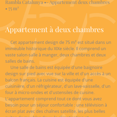
Rambla Catalunya •- Appartement deux chambres
• 75 m²
Appartement à deux chambres
Cet appartement design de 75 m² est situé dans un
immeuble historique du XIXe siècle. Il comprend un
vaste salon-salle à manger, deux chambres et deux
salles de bains.
Une salle de bains est équipée d'une baignoire
design sur pied avec vue sur la ville et d'un accès à un
balcon français. La cuisine est équipée d'une
cuisinière, d'un réfrigérateur, d'un lave-vaisselle, d'un
four à micro-ondes et d'ustensiles de cuisine.
L'appartement comprend tout ce dont vous avez
besoin pour un séjour confortable : une télévision à
écran plat avec des chaînes satellite, les plus belles