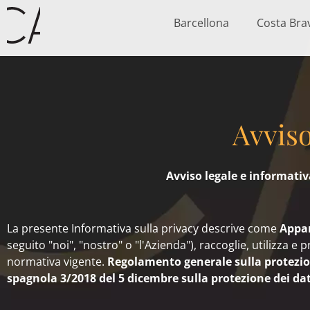
Vai
Barcellona
Costa Bra
al
contenuto
Avviso
Avviso legale e informativ
La presente Informativa sulla privacy descrive come
Appa
seguito "noi", "nostro" o "l'Azienda"), raccoglie, utilizza e
normativa vigente.
Regolamento generale sulla protezion
spagnola 3/2018 del 5 dicembre sulla protezione dei dati