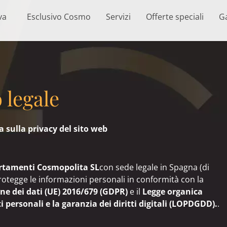
va
Esclusivo Cosmo
Servizi
Offerte speciali
Ga
 legale
a sulla privacy del sito web
rtamenti Cosmopolita SL
con sede legale in Spagna (di
 protegge le informazioni personali in conformità con la
e dei dati (UE) 2016/679 (GDPR)
e il
Legge organica
 personali e la garanzia dei diritti digitali (LOPDGDD).
.