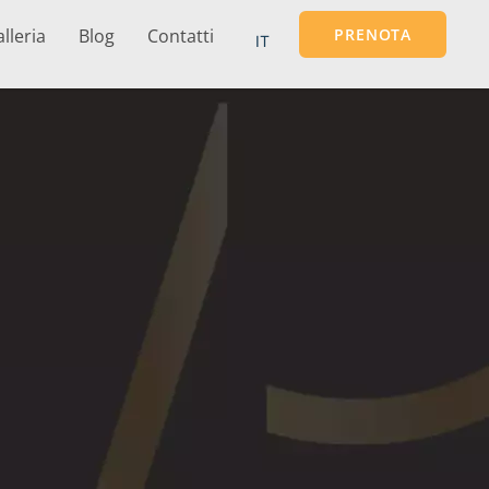
lleria
Blog
Contatti
PRENOTA
IT
EN
ES
FR
DE
PT
RU