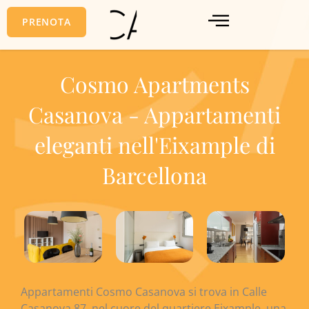
Vai
PRENOTA
al
contenuto
Cosmo Apartments
Casanova - Appartamenti
eleganti nell'Eixample di
Barcellona
Appartamenti Cosmo Casanova
si trova in Calle
Casanova 87, nel cuore del quartiere Eixample, una