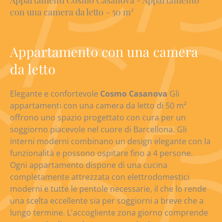
Appartamenti Cosmo Casanova - Appartamento
con una camera da letto - 50 m²
Appartamento con una camera
da letto
Elegante e confortevole
Cosmo Casanova
Gli
appartamenti con una camera da letto di 50 m²
offrono uno spazio progettato con cura per un
soggiorno piacevole nel cuore di Barcellona. Gli
interni moderni combinano un design elegante con la
funzionalità e possono ospitare fino a 4 persone.
Ogni appartamento dispone di una cucina
completamente attrezzata con elettrodomestici
moderni e tutte le pentole necessarie, il che lo rende
una scelta eccellente sia per soggiorni a breve che a
lungo termine. L'accogliente zona giorno comprende