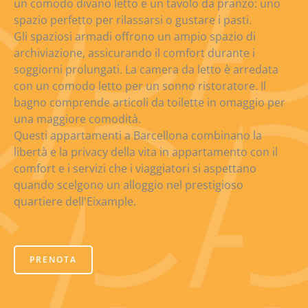
un comodo divano letto e un tavolo da pranzo: uno
spazio perfetto per rilassarsi o gustare i pasti.
Gli spaziosi armadi offrono un ampio spazio di
archiviazione, assicurando il comfort durante i
soggiorni prolungati. La camera da letto è arredata
con un comodo letto per un sonno ristoratore. Il
bagno comprende articoli da toilette in omaggio per
una maggiore comodità.
Questi appartamenti a Barcellona combinano la
libertà e la privacy della vita in appartamento con il
comfort e i servizi che i viaggiatori si aspettano
quando scelgono un alloggio nel prestigioso
quartiere dell'Eixample.
PRENOTA