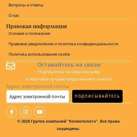
Вопросы и ответы
О нас
Правовая информация
Условия и положения
Правовое уведомление и политика конфиденциальности
Политика использования cookie
Оставайтесь на связи
Подпишитесь на нашу рассылку
и получайте лучшие предложения и новости.
Адрес электронной почты
ПОДПИСЫВАЙТЕСЬ
F
I
Y
a
n
o
c
s
u
©
2026
Группа компаний "Космополита". Все права
e
t
t
защищены.
b
a
u
o
g
b