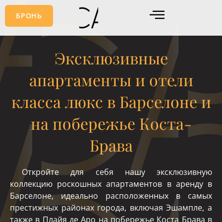
Перейти
БРОНЬ
к
содержимому
Эксклюзивные
апартаменты и отели
класса люкс в Барселоне и
на побережье Коста-
Брава
Откройте для себя нашу эксклюзивную
коллекцию роскошных апартаментов в аренду в
Барселоне, идеально расположенных в самых
престижных районах города, включая Эшампле, а
также в Плайя де Аро на побережье Коста Брава в