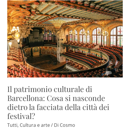
Il
patrimonio
culturale
di
Barcellona:
Cosa
si
nasconde
dietro
la
facciata
della
Il patrimonio culturale di
città
dei
Barcellona: Cosa si nasconde
festival?
dietro la facciata della città dei
festival?
Tutti
,
Cultura e arte
/ Di
Cosmo