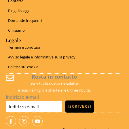
Contatto
Blog di viaggi
Domande frequenti
Chi siamo
Legale
Termini e condizioni
Avviso legale e informativa sulla privacy
Politica sui cookie
Resta in contatto
Iscriviti alla nostra newsletter
e ricevi le migliori offerte e le ultime novità.
Indirizzo e-mail
ISCRIVERSI
F
I
Y
a
n
o
c
s
u