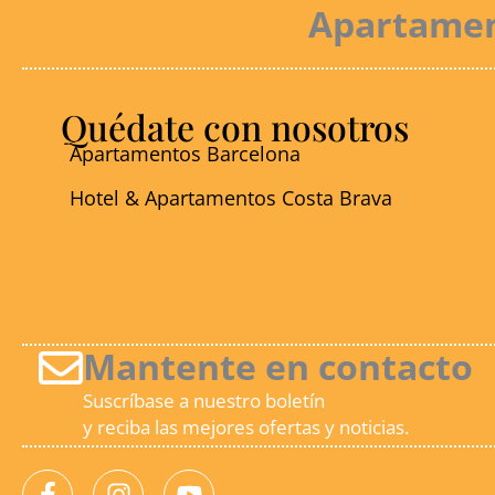
Apartament
Quédate con nosotros
Apartamentos Barcelona
Hotel & Apartamentos Costa Brava
Mantente en contacto
Suscríbase a nuestro boletín
y reciba las mejores ofertas y noticias.
F
I
Y