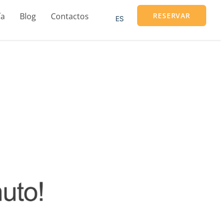
ía
Blog
Contactos
RESERVAR
ES
EN
FR
DE
IT
PT
RU