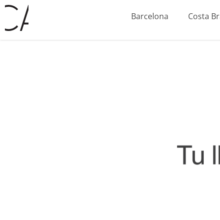
Ir
Barcelona
Costa B
al
contenido