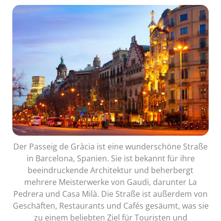
Der Passeig de Gràcia ist eine wunderschöne Straße
in Barcelona, Spanien. Sie ist bekannt für ihre
beeindruckende Architektur und beherbergt
mehrere Meisterwerke von Gaudi, darunter La
Pedrera und Casa Milà. Die Straße ist außerdem von
Geschäften, Restaurants und Cafés gesäumt, was sie
zu einem beliebten Ziel für Touristen und