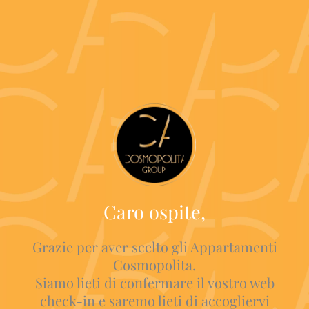
Vai
al
contenuto
Caro ospite,
Grazie per aver scelto gli Appartamenti
Cosmopolita.
Siamo lieti di confermare il vostro web
check-in e saremo lieti di accogliervi