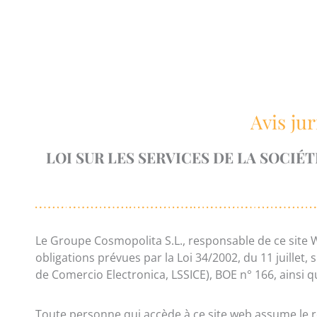
Aller
au
contenu
Avis ju
LOI SUR LES SERVICES DE LA SOCIÉ
Le Groupe Cosmopolita S.L., responsable de ce site
obligations prévues par la Loi 34/2002, du 11 juillet,
de Comercio Electronica, LSSICE), BOE n° 166, ainsi q
Toute personne qui accède à ce site web assume le rô