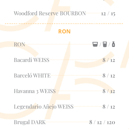
Woodford Reserve BOURBON
12 / 15
RON
RON
/
/
Bacardi WEISS
8 / 12
Barceló WHITE
8 / 12
Havanna 3 WEISS
8 / 12
Legendario Añejo WEISS
8 / 12
Brugal DARK
8 / 12 / 120