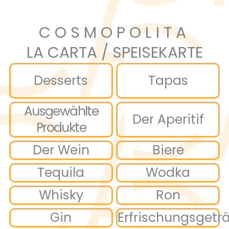
Zum
Inhalt
COSMOPOLITA
springen
LA CARTA / SPEISEKARTE
Desserts
Tapas
Ausgewählte
Der Aperitif
Produkte
Der Wein
Biere
Tequila
Wodka
Whisky
Ron
Gin
Erfrischungsgetr